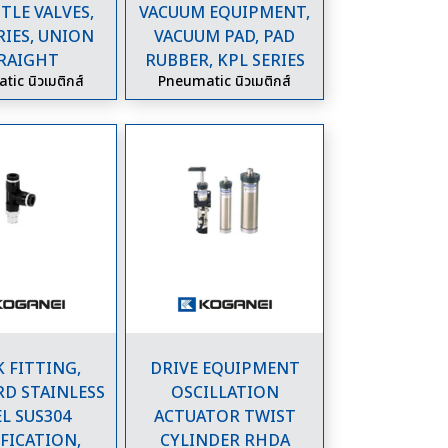
LE VALVES,
VACUUM EQUIPMENT,
RIES, UNION
VACUUM PAD, PAD
RAIGHT
RUBBER, KPL SERIES
ic นิวเมติกส์
Pneumatic นิวเมติกส์
 FITTING,
DRIVE EQUIPMENT
D STAINLESS
OSCILLATION
L SUS304
ACTUATOR TWIST
FICATION,
CYLINDER RHDA