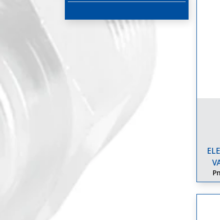
EL
V
Pn