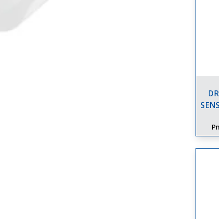
DR
SEN
Pn