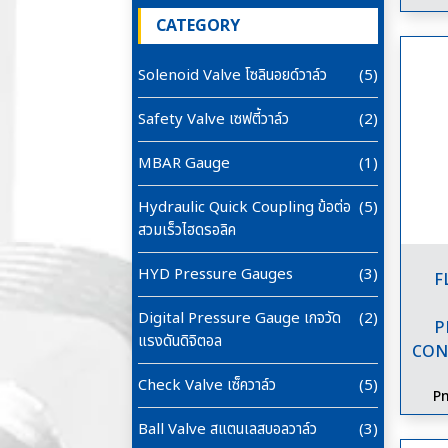
CATEGORY
Solenoid Valve โซลินอยด์วาล์ว
(5)
Safety Valve เซฟตี้วาล์ว
(2)
MBAR Gauge
(1)
Hydraulic Quick Coupling ข้อต่อ
(5)
สวมเร็วไฮดรอลิค
HYD Pressure Gauges
(3)
F
Digital Pressure Gauge เกจวัด
(2)
P
แรงดันดิจิตอล
CON
Check Valve เซ็ควาล์ว
(5)
Pn
Ball Valve สแตนเลสบอลวาล์ว
(3)