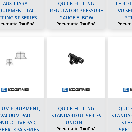
AUXILIARY
QUICK FITTING
THROTT
QUIPMENT TAC
REGULATOR PRESSURE
TVU SE
TTING SF SERIES
GAUGE ELBOW
ST
eumatic นิวเมติกส์
Pneumatic นิวเมติกส์
Pneumat
UUM EQUIPMENT,
QUICK FITTING
QUICK
VACUUM PAD
STANDARD UT SERIES
STANDAR
NDUCTIVE PAD,
UNION T
STEE
Pneumatic นิวเมติกส์
BER, KPA SERIES
SPECI