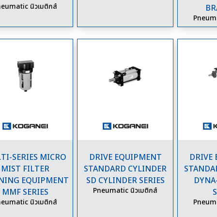
eumatic นิวเมติกส์
BR
Pneumat
TI-SERIES MICRO
DRIVE EQUIPMENT
DRIVE
MIST FILTER
STANDARD CYLINDER
STANDA
INING EQUIPMENT
SD CYLINDER SERIES
DYNA
Pneumatic นิวเมติกส์
MMF SERIES
S
eumatic นิวเมติกส์
Pneumat