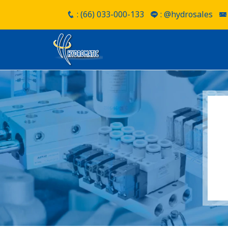
: (66) 033-000-133
: @hydrosales