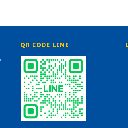
QR CODE LINE
ม