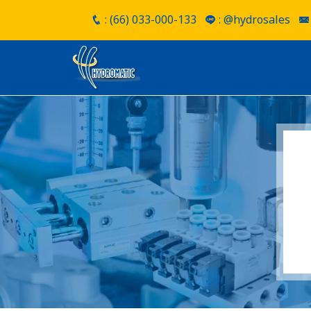
: (66) 033-000-133
: @hydrosales