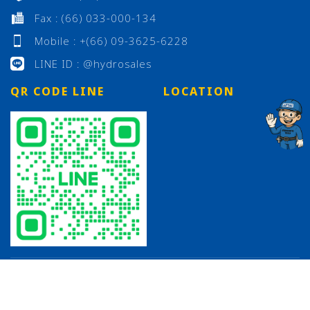
Fax : (66) 033-000-134
Mobile : +(66) 09-3625-6228
LINE ID : @hydrosales
QR CODE LINE
LOCATION
©
2026 Hydromatic Tools Co., Ltd., All Right Reserved |
Designed By
thdirectory.com
|
นโยบายความเป็นส่วนตัว