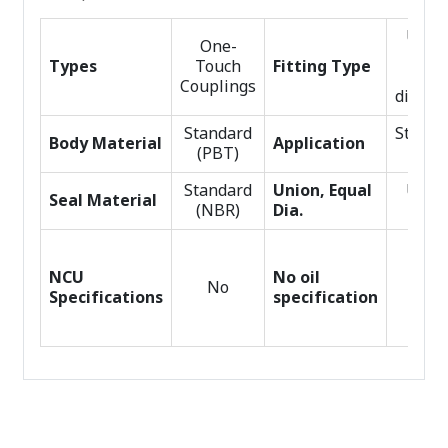
Unio
One-
with
Types
Touch
Fitting Type
sam
Couplings
diamet
Standard
Standa
Body Material
Application
(PBT)
Mini
Standard
Union, Equal
Unio
Seal Material
(NBR)
Dia.
Tees
NCU
No oil
No
No
Specifications
specification