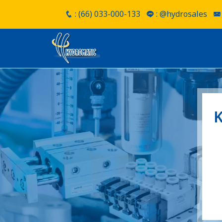
: (66) 033-000-133
: @hydrosales
K