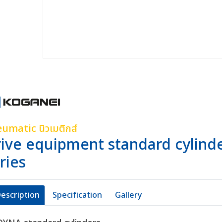
umatic นิวเมติกส์
ive equipment standard cylinde
ries
escription
Specification
Gallery