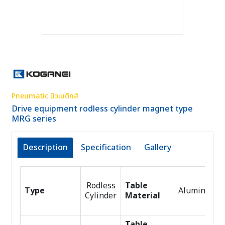
Pneumatic นิวเมติกส์
Drive equipment rodless cylinder magnet type
MRG series
Description
Specification
Gallery
Rodless
Table
Type
Aluminum
Cylinder
Material
Table