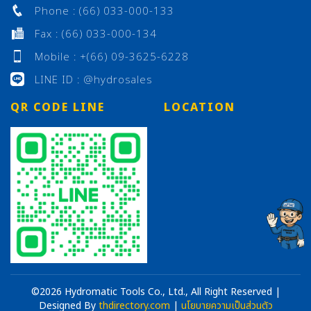
Phone : (66) 033-000-133
Fax : (66) 033-000-134
Mobile : +(66) 09-3625-6228
LINE ID : @hydrosales
QR CODE LINE
LOCATION
©
2026 Hydromatic Tools Co., Ltd., All Right Reserved |
Designed By
thdirectory.com
|
นโยบายความเป็นส่วนตัว