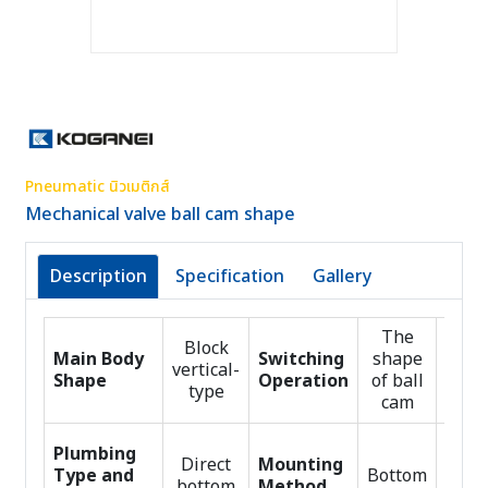
Pneumatic นิวเมติกส์
Mechanical valve ball cam shape
Description
Specification
Gallery
The
Block
Main Body
Switching
shape
Pipe
vertical-
Shape
Operation
of ball
Typ
type
cam
Colo
Plumbing
Direct
Mounting
the
Type and
Bottom
bottom
Method
oper