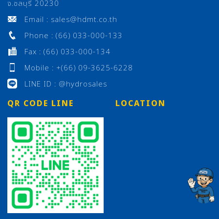
จ.ชลบุรี 20230
Email : sales@hdmt.co.th
Phone : (66) 033-000-133
Fax : (66) 033-000-134
Mobile : +(66) 09-3625-6228
LINE ID : @hydrosales
QR CODE LINE
LOCATION